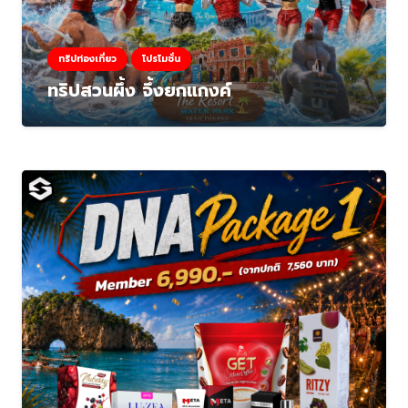
ทริปท่องเที่ยว
โปรโมชั่น
ทริปสวนผึ้ง จึ้งยกแกงค์