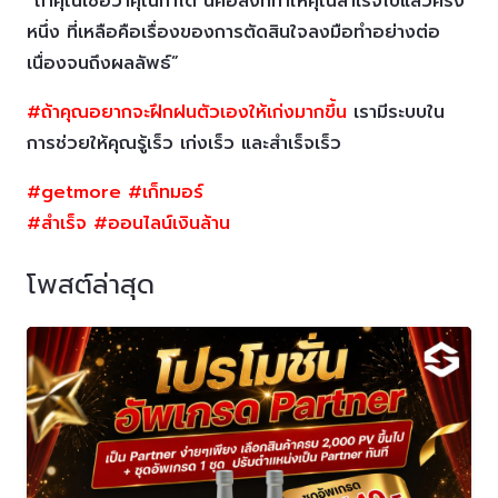
“ถ้าคุณเชื่อว่าคุณทำได้ นี่คือสิ่งที่ทำให้คุณสำเร็จไปแล้วครึ่ง
หนึ่ง ที่เหลือคือเรื่องของการตัดสินใจลงมือทำอย่างต่อ
เนื่องจนถึงผลลัพธ์”
#ถ้าคุณอยากจะฝึกฝนตัวเองให้เก่งมากขึ้น
เรามีระบบใน
การช่วยให้คุณรู้เร็ว เก่งเร็ว และสำเร็จเร็ว
#getmore
#เก็ทมอร์
#สำเร็จ
#ออนไลน์เงินล้าน
โพสต์ล่าสุด