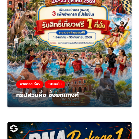
ทริปท่องเที่ยว
โปรโมชั่น
ทริปสวนผึ้ง จึ้งยกแกงค์